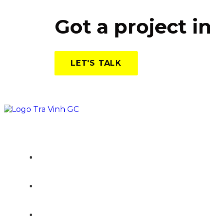
Got a project i
LET'S TALK
TRANG CHỦ
GIỚI THIỆU
DỊCH VỤ