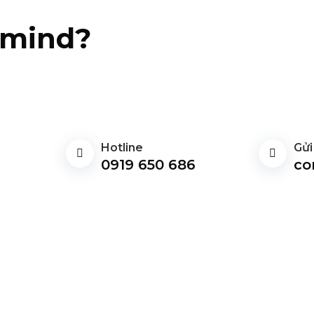
n mind?
Hotline
Gửi
0919 650 686
co