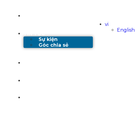
DỰ ÁN
vi
English
TIN TỨC
Sự kiện
Góc chia sẻ
TUYỂN DỤNG
LIÊN HỆ