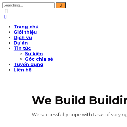
Trang chủ
Giới thiệu
Dịch vụ
Dự án
Tin tức
Sự kiện
Góc chia sẻ
Tuyển dụng
Liên hệ
We Build Buildi
We successfully cope with tasks of varyi