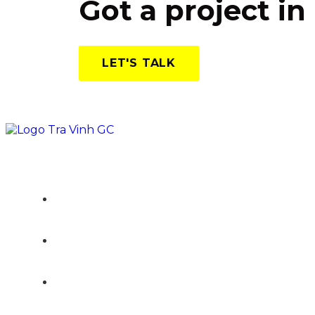
Got a project i
LET'S TALK
TRANG CHỦ
GIỚI THIỆU
DỊCH VỤ