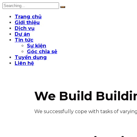
Trang chủ
Giới thiệu
Dịch vụ
Dự án
Tin tức
Sự kiện
Góc chia sẻ
Tuyển dụng
Liên hệ
We Build Buildi
We successfully cope with tasks of varyi