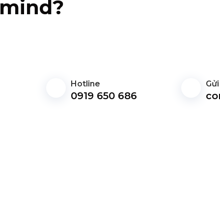
n mind?
Hotline
Gửi
0919 650 686
co