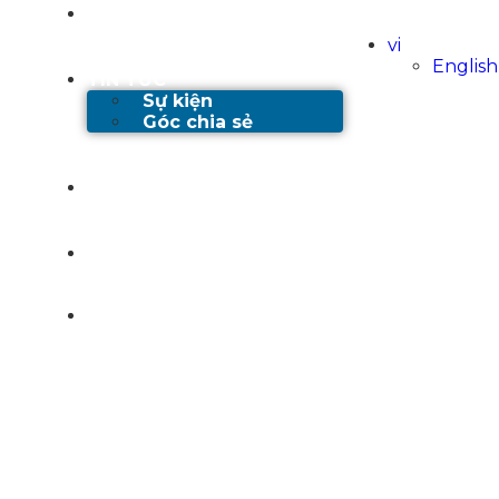
DỰ ÁN
vi
English
TIN TỨC
Sự kiện
Góc chia sẻ
TUYỂN DỤNG
LIÊN HỆ