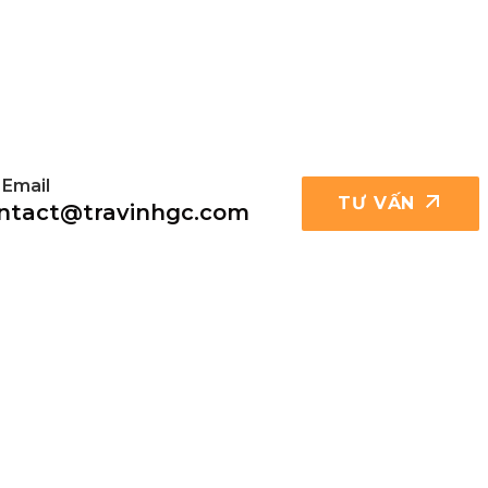
 Email
TƯ VẤN
ntact@travinhgc.com