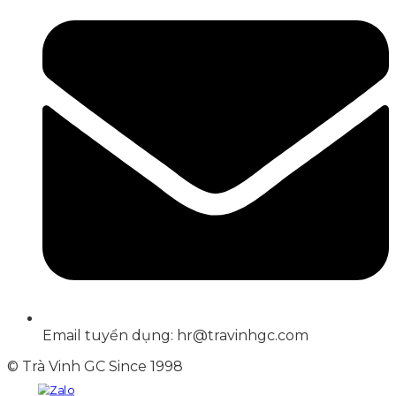
Email tuyển dụng: hr@travinhgc.com
© Trà Vinh GC Since 1998