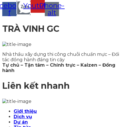
cebook-
Youtube
Phone-
f
alt
TRÀ VINH GC
Nhà thầu xây dựng thi công chuỗi chuẩn mực – Đối
tác đồng hành đáng tin cậy
Tự chủ – Tận tâm – Chính trực – Kaizen – Đồng
hành
Liên kết nhanh
Giới thiệu
Dịch vụ
Dự án