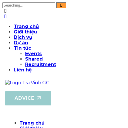
Trang chủ
Giới thiệu
Dịch vụ
Dự án
Tin tức
Events
Shared
Recruitment
Liên hệ
ADVICE
Trang chủ