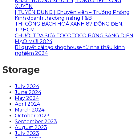
KHAI TRƯƠNG SIÊU THỊ TOKYOLIFE LONG
XUYÊN
[ TUYỂN DỤNG ] Chuyên viên – Trưởng Phòng
Kinh doanh thi công mảng F&B
THI CÔNG BÁCH HOÁ XANH 87 ĐỒNG ĐEN,
TP.HCM
CHUỖI TRÀ SỮA TOCOTOCO BỪNG SÁNG DIỆN
MẠO MỚI 2024
Bí quyết cải tạo shophouse từ nhà thầu kinh
nghiệm 2024
Storage
July 2024
June 2024
May 2024
April 2024
March 2024
October 2023
September 2023
August 2023
July 2023