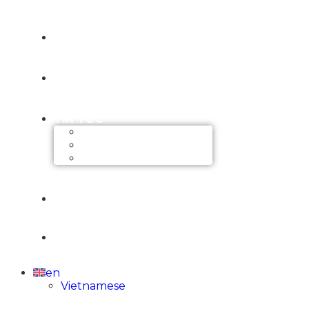
DỊCH VỤ
DỰ ÁN
TIN TỨC
Events
Shared
Recruitment
LIÊN HỆ
en
Vietnamese