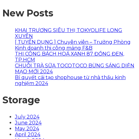
New Posts
KHAI TRƯƠNG SIÊU THỊ TOKYOLIFE LONG
XUYÊN
[ TUYỂN DỤNG ] Chuyên viên – Trưởng Phòng
Kinh doanh thi công mảng F&B
THI CÔNG BÁCH HOÁ XANH 87 ĐỒNG ĐEN,
TP.HCM
CHUỖI TRÀ SỮA TOCOTOCO BỪNG SÁNG DIỆN
MẠO MỚI 2024
Bí quyết cải tạo shophouse từ nhà thầu kinh
nghiệm 2024
Storage
July 2024
June 2024
May 2024
April 2024