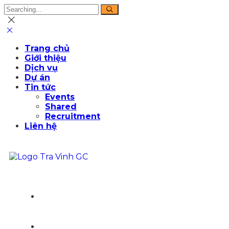
Trang chủ
Giới thiệu
Dịch vụ
Dự án
Tin tức
Events
Shared
Recruitment
Liên hệ
ADVICE
TRANG CHỦ
GIỚI THIỆU