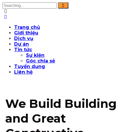
Trang chủ
Giới thiệu
Dịch vụ
Dự án
Tin tức
Sự kiện
Góc chia sẻ
Tuyển dụng
Liên hệ
We Build Building
and Great