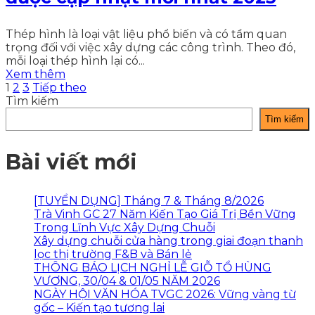
Thép hình là loại vật liệu phổ biến và có tầm quan
trọng đối với việc xây dựng các công trình. Theo đó,
mỗi loại thép hình lại có...
Xem thêm
1
2
3
Tiếp theo
Tìm kiếm
Tìm kiếm
Bài viết mới
[TUYỂN DỤNG] Tháng 7 & Tháng 8/2026
Trà Vinh GC 27 Năm Kiến Tạo Giá Trị Bền Vững
Trong Lĩnh Vực Xây Dựng Chuỗi
Xây dựng chuỗi cửa hàng trong giai đoạn thanh
lọc thị trường F&B và Bán lẻ
THÔNG BÁO LỊCH NGHỈ LỄ GIỖ TỔ HÙNG
VƯƠNG, 30/04 & 01/05 NĂM 2026
NGÀY HỘI VĂN HÓA TVGC 2026: Vững vàng từ
gốc – Kiến tạo tương lai