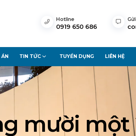
Hotline
Gửi
0919 650 686
co
 ÁN
TIN TỨC
TUYỂN DỤNG
LIÊN HỆ
g mười một