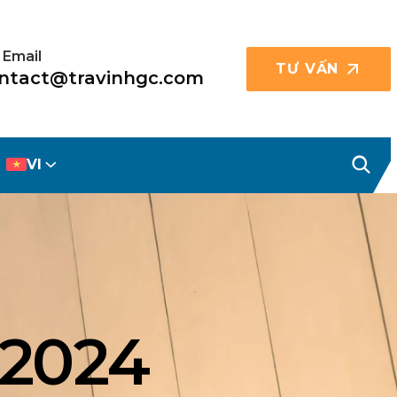
 Email
TƯ VẤN
ntact@travinhgc.com
VI
 2024