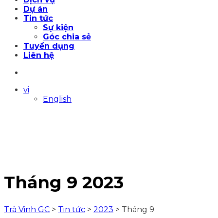
Dự án
Tin tức
Sự kiện
Góc chia sẻ
Tuyển dụng
Liên hệ
vi
English
Tháng 9 2023
Trà Vinh GC
>
Tin tức
>
2023
>
Tháng 9