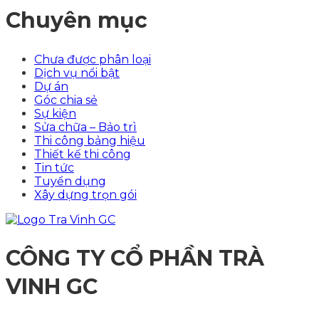
Chuyên mục
Chưa được phân loại
Dịch vụ nổi bật
Dự án
Góc chia sẻ
Sự kiện
Sửa chữa – Bảo trì
Thi công bảng hiệu
Thiết kế thi công
Tin tức
Tuyển dụng
Xây dựng trọn gói
CÔNG TY CỔ PHẦN TRÀ
VINH GC