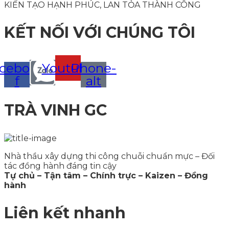
KIẾN TẠO HẠNH PHÚC, LAN TỎA THÀNH CÔNG
KẾT NỐI VỚI CHÚNG TÔI
cebook-
Youtube
Phone-
f
alt
TRÀ VINH GC
Nhà thầu xây dựng thi công chuỗi chuẩn mực – Đối
tác đồng hành đáng tin cậy
Tự chủ – Tận tâm – Chính trực – Kaizen – Đồng
hành
Liên kết nhanh