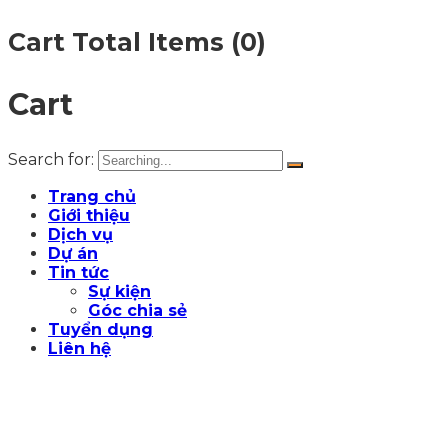
Cart Total Items (
0
)
Cart
Search for:
Trang chủ
Giới thiệu
Dịch vụ
Dự án
Tin tức
Sự kiện
Góc chia sẻ
Tuyển dụng
Liên hệ