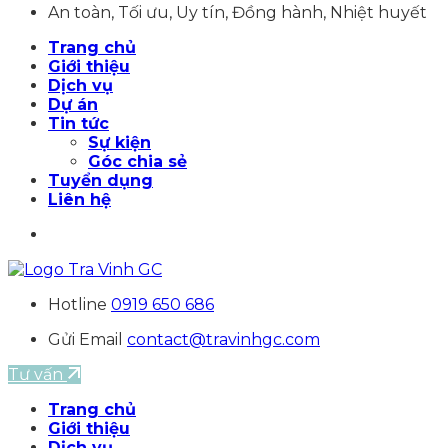
An toàn, Tối ưu, Uy tín, Đồng hành, Nhiệt huyết
Trang chủ
Giới thiệu
Dịch vụ
Dự án
Tin tức
Sự kiện
Góc chia sẻ
Tuyển dụng
Liên hệ
Hotline
0919 650 686
Gửi Email
contact@travinhgc.com
Tư vấn
Trang chủ
Giới thiệu
Dịch vụ