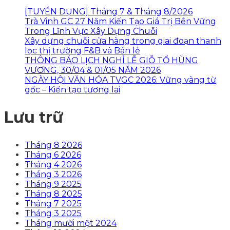
[TUYỂN DỤNG] Tháng 7 & Tháng 8/2026
Trà Vinh GC 27 Năm Kiến Tạo Giá Trị Bền Vững
Trong Lĩnh Vực Xây Dựng Chuỗi
Xây dựng chuỗi cửa hàng trong giai đoạn thanh
lọc thị trường F&B và Bán lẻ
THÔNG BÁO LỊCH NGHỈ LỄ GIỖ TỔ HÙNG
VƯƠNG, 30/04 & 01/05 NĂM 2026
NGÀY HỘI VĂN HÓA TVGC 2026: Vững vàng từ
gốc – Kiến tạo tương lai
Lưu trữ
Tháng 8 2026
Tháng 6 2026
Tháng 4 2026
Tháng 3 2026
Tháng 9 2025
Tháng 8 2025
Tháng 7 2025
Tháng 3 2025
Tháng mười một 2024