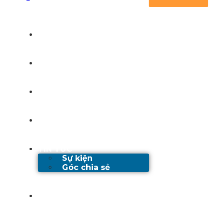
TRANG CHỦ
GIỚI THIỆU
DỊCH VỤ
DỰ ÁN
TIN TỨC
Sự kiện
Góc chia sẻ
TUYỂN DỤNG