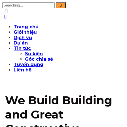
Trang chủ
Giới thiệu
Dịch vụ
Dự án
Tin tức
Sự kiện
Góc chia sẻ
Tuyển dụng
Liên hệ
We Build Building
and Great