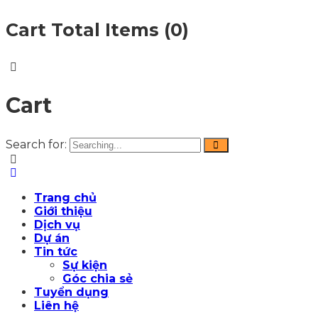
Cart Total Items (
0
)
Cart
Search for:
Trang chủ
Giới thiệu
Dịch vụ
Dự án
Tin tức
Sự kiện
Góc chia sẻ
Tuyển dụng
Liên hệ