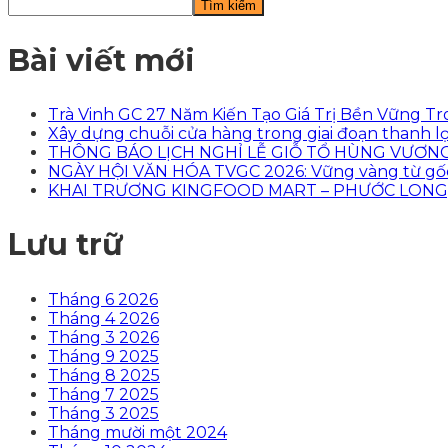
Tìm kiếm
Bài viết mới
Trà Vinh GC 27 Năm Kiến Tạo Giá Trị Bền Vững T
Xây dựng chuỗi cửa hàng trong giai đoạn thanh lọ
THÔNG BÁO LỊCH NGHỈ LỄ GIỖ TỔ HÙNG VƯƠNG, 
NGÀY HỘI VĂN HÓA TVGC 2026: Vững vàng từ gốc –
KHAI TRƯƠNG KINGFOOD MART – PHƯỚC LONG
Lưu trữ
Tháng 6 2026
Tháng 4 2026
Tháng 3 2026
Tháng 9 2025
Tháng 8 2025
Tháng 7 2025
Tháng 3 2025
Tháng mười một 2024