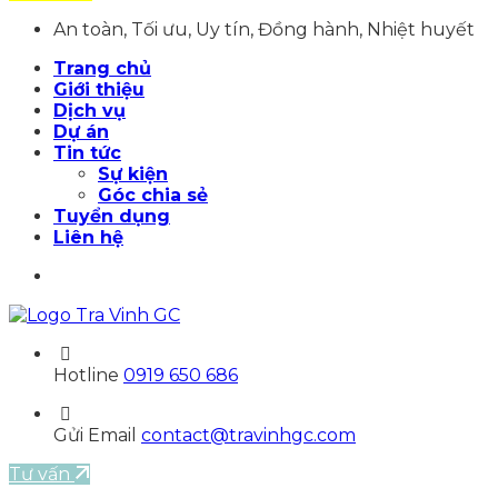
An toàn, Tối ưu, Uy tín, Đồng hành, Nhiệt huyết
Trang chủ
Giới thiệu
Dịch vụ
Dự án
Tin tức
Sự kiện
Góc chia sẻ
Tuyển dụng
Liên hệ
Hotline
0919 650 686
Gửi Email
contact@travinhgc.com
Tư vấn