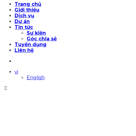
Trang chủ
Giới thiệu
Dịch vụ
Dự án
Tin tức
Sự kiện
Góc chia sẻ
Tuyển dụng
Liên hệ
vi
English