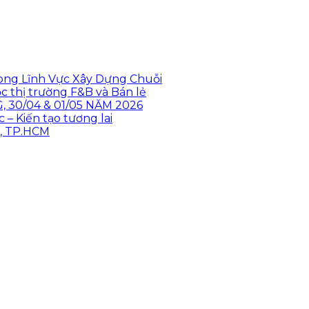
rong Lĩnh Vực Xây Dựng Chuỗi
c thị trường F&B và Bán lẻ
30/04 & 01/05 NĂM 2026
 Kiến tạo tương lai
, TP.HCM