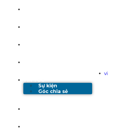
TRANG CHỦ
GIỚI THIỆU
DỊCH VỤ
DỰ ÁN
vi
TIN TỨC
Sự kiện
Góc chia sẻ
TUYỂN DỤNG
LIÊN HỆ