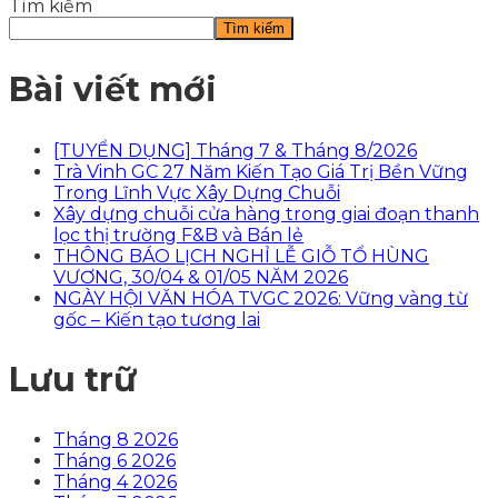
Tìm kiếm
Tìm kiếm
Bài viết mới
[TUYỂN DỤNG] Tháng 7 & Tháng 8/2026
Trà Vinh GC 27 Năm Kiến Tạo Giá Trị Bền Vững
Trong Lĩnh Vực Xây Dựng Chuỗi
Xây dựng chuỗi cửa hàng trong giai đoạn thanh
lọc thị trường F&B và Bán lẻ
THÔNG BÁO LỊCH NGHỈ LỄ GIỖ TỔ HÙNG
VƯƠNG, 30/04 & 01/05 NĂM 2026
NGÀY HỘI VĂN HÓA TVGC 2026: Vững vàng từ
gốc – Kiến tạo tương lai
Lưu trữ
Tháng 8 2026
Tháng 6 2026
Tháng 4 2026