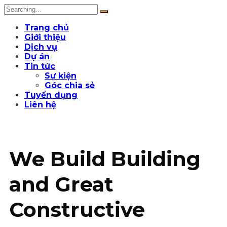
Trang chủ
Giới thiệu
Dịch vụ
Dự án
Tin tức
Sự kiện
Góc chia sẻ
Tuyển dụng
Liên hệ
We Build Building
and Great
Constructive