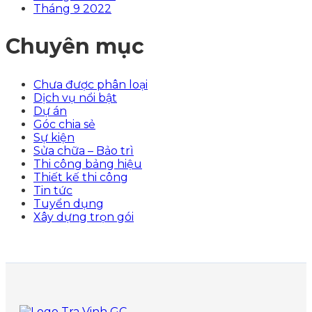
Tháng 9 2022
Chuyên mục
Chưa được phân loại
Dịch vụ nổi bật
Dự án
Góc chia sẻ
Sự kiện
Sửa chữa – Bảo trì
Thi công bảng hiệu
Thiết kế thi công
Tin tức
Tuyển dụng
Xây dựng trọn gói