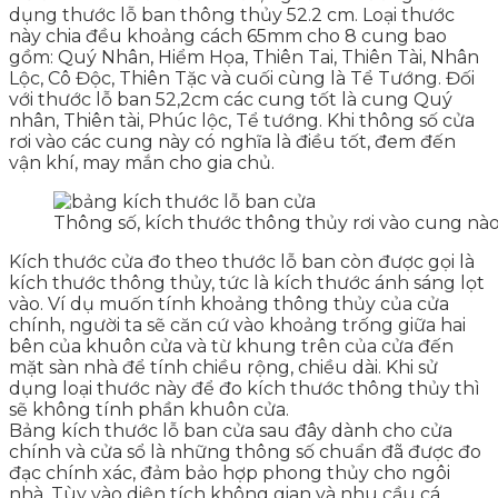
dụng thước lỗ ban thông thủy 52.2 cm. Loại thước
này chia đều khoảng cách 65mm cho 8 cung bao
gồm: Quý Nhân, Hiểm Họa, Thiên Tai, Thiên Tài, Nhân
Lộc, Cô Độc, Thiên Tặc và cuối cùng là Tể Tướng. Đối
với thước lỗ ban 52,2cm các cung tốt là cung Quý
nhân, Thiên tài, Phúc lộc, Tể tướng. Khi thông số cửa
rơi vào các cung này có nghĩa là điều tốt, đem đến
vận khí, may mắn cho gia chủ.
Thông số, kích thước thông thủy rơi vào cung nào
Kích thước cửa đo theo thước lỗ ban còn được gọi là
kích thước thông thủy, tức là kích thước ánh sáng lọt
vào. Ví dụ muốn tính khoảng thông thủy của cửa
chính, người ta sẽ căn cứ vào khoảng trống giữa hai
bên của khuôn cửa và từ khung trên của cửa đến
mặt sàn nhà để tính chiều rộng, chiều dài. Khi sử
dụng loại thước này để đo kích thước thông thủy thì
sẽ không tính phần khuôn cửa.
Bảng kích thước lỗ ban cửa sau đây dành cho cửa
chính và cửa sổ là những thông số chuẩn đã được đo
đạc chính xác, đảm bảo hợp phong thủy cho ngôi
nhà. Tùy vào diện tích không gian và nhu cầu cá