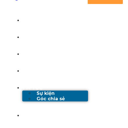
TRANG CHỦ
GIỚI THIỆU
DỊCH VỤ
DỰ ÁN
TIN TỨC
Sự kiện
Góc chia sẻ
TUYỂN DỤNG