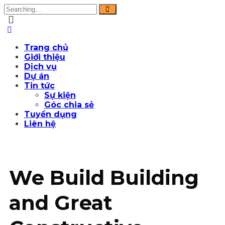
Trang chủ
Giới thiệu
Dịch vụ
Dự án
Tin tức
Sự kiện
Góc chia sẻ
Tuyển dụng
Liên hệ
We Build Building
and Great