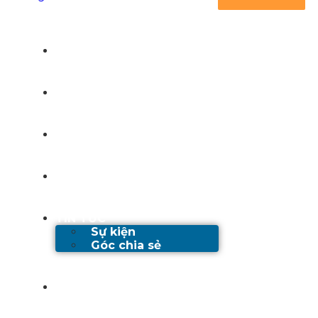
TRANG CHỦ
GIỚI THIỆU
DỊCH VỤ
DỰ ÁN
TIN TỨC
Sự kiện
Góc chia sẻ
TUYỂN DỤNG