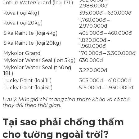
Jotun WaterGuard (loại 17L)
2.988.000đ
Kova (loại 4kg)
395.000đ – 630.000đ
1.760.000đ –
Kova (loại 20kg)
2.970.000đ
Sika Raintite (loại 4kg)
405.000đ – 460.000đ
1.820.000đ –
Sika Raintite (loại 20kg)
1.960.000đ
Mykolor Grand
170.000đ – 3.300.000đ
Mykolor Water Seal (lon 5kg)
630.000đ
Mykolor Water Seal (thùng
3.220.000đ
18L)
Lucky Paint (loại 1L)
305.000đ – 410.000đ
Lucky Paint (loại 5L)
515.000đ – 1.930.000đ
Lưu ý: Mức giá chỉ mang tính tham khảo và có thể
thay đổi theo thời gian.
Tại sao phải chống thấm
cho tường ngoài trời?