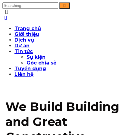
Trang chủ
Giới thiệu
Dịch vụ
Dự án
Tin tức
Sự kiện
Góc chia sẻ
Tuyển dụng
Liên hệ
We Build Building
and Great