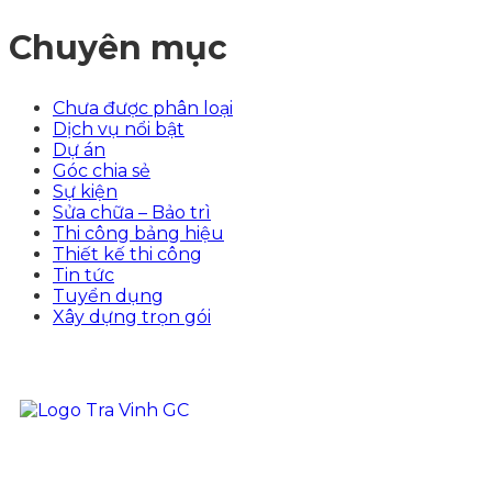
Chuyên mục
Chưa được phân loại
Dịch vụ nổi bật
Dự án
Góc chia sẻ
Sự kiện
Sửa chữa – Bảo trì
Thi công bảng hiệu
Thiết kế thi công
Tin tức
Tuyển dụng
Xây dựng trọn gói