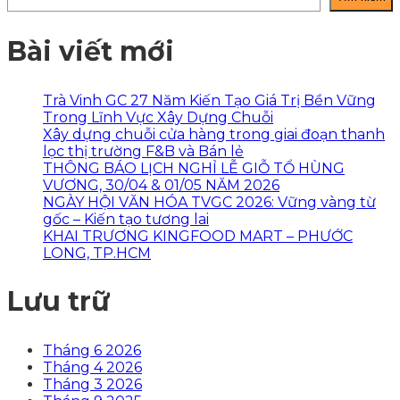
Bài viết mới
Trà Vinh GC 27 Năm Kiến Tạo Giá Trị Bền Vững
Trong Lĩnh Vực Xây Dựng Chuỗi
Xây dựng chuỗi cửa hàng trong giai đoạn thanh
lọc thị trường F&B và Bán lẻ
THÔNG BÁO LỊCH NGHỈ LỄ GIỖ TỔ HÙNG
VƯƠNG, 30/04 & 01/05 NĂM 2026
NGÀY HỘI VĂN HÓA TVGC 2026: Vững vàng từ
gốc – Kiến tạo tương lai
KHAI TRƯƠNG KINGFOOD MART – PHƯỚC
LONG, TP.HCM
Lưu trữ
Tháng 6 2026
Tháng 4 2026
Tháng 3 2026