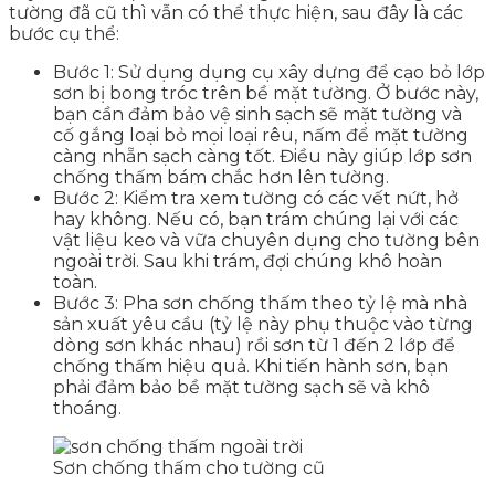
tường đã cũ thì vẫn có thể thực hiện, sau đây là các
bước cụ thể:
Bước 1: Sử dụng dụng cụ xây dựng để cạo bỏ lớp
sơn bị bong tróc trên bề mặt tường. Ở bước này,
bạn cần đảm bảo vệ sinh sạch sẽ mặt tường và
cố gắng loại bỏ mọi loại rêu, nấm để mặt tường
càng nhẵn sạch càng tốt. Điều này giúp lớp sơn
chống thấm bám chắc hơn lên tường.
Bước 2: Kiểm tra xem tường có các vết nứt, hở
hay không. Nếu có, bạn trám chúng lại với các
vật liệu keo và vữa chuyên dụng cho tường bên
ngoài trời. Sau khi trám, đợi chúng khô hoàn
toàn.
Bước 3: Pha sơn chống thấm theo tỷ lệ mà nhà
sản xuất yêu cầu (tỷ lệ này phụ thuộc vào từng
dòng sơn khác nhau) rồi sơn từ 1 đến 2 lớp để
chống thấm hiệu quả. Khi tiến hành sơn, bạn
phải đảm bảo bề mặt tường sạch sẽ và khô
thoáng.
Sơn chống thấm cho tường cũ