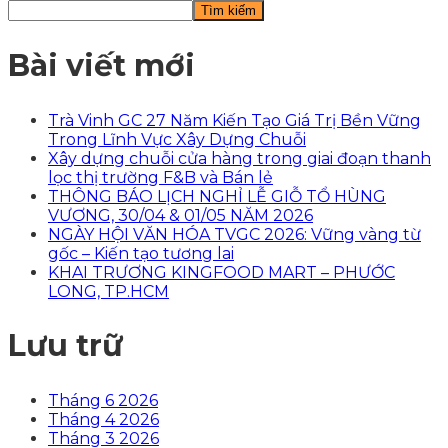
Tìm kiếm
Bài viết mới
Trà Vinh GC 27 Năm Kiến Tạo Giá Trị Bền Vững
Trong Lĩnh Vực Xây Dựng Chuỗi
Xây dựng chuỗi cửa hàng trong giai đoạn thanh
lọc thị trường F&B và Bán lẻ
THÔNG BÁO LỊCH NGHỈ LỄ GIỖ TỔ HÙNG
VƯƠNG, 30/04 & 01/05 NĂM 2026
NGÀY HỘI VĂN HÓA TVGC 2026: Vững vàng từ
gốc – Kiến tạo tương lai
KHAI TRƯƠNG KINGFOOD MART – PHƯỚC
LONG, TP.HCM
Lưu trữ
Tháng 6 2026
Tháng 4 2026
Tháng 3 2026