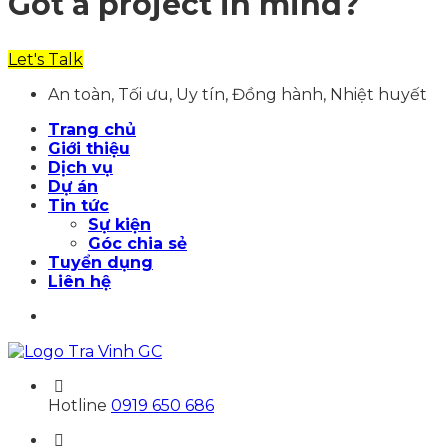
Got a project in mind?
Let's Talk
An toàn, Tối ưu, Uy tín, Đồng hành, Nhiệt huyết
Trang chủ
Giới thiệu
Dịch vụ
Dự án
Tin tức
Sự kiện
Góc chia sẻ
Tuyển dụng
Liên hệ
Hotline
0919 650 686