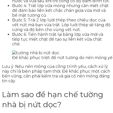
nước và vữa sau khi thi công có độ bám dính tốt.
Bước 4: Trát lớp vữa mỏng nhưng cần miết chặt
để đảm bảo liên kết chắc chắn giữa vữa mới và
bề mặt tường cũ.
Bước 5: Trải 2 lớp lưới thép theo chiều dọc của
vết nứt mà bạn vừa trát. Lớp lưới thép sẽ tăng độ
cứng và độ bền cho vùng vết nứt.
Bước 6: Tiến hành trát lại bằng lớp vữa mới và
tiếp tục miết chặt để tạo sự liên kết vữa chặt
chẽ.
Để khắc phục triệt để nứt tường do nền móng yếu,
Lưu ý: Nếu nền móng của công trình yếu, cách xử lý
này chỉ là biện pháp tạm thời. Để khắc phục một cách
bền vững, cần phải kiểm tra và gia cố nền móng đáng
tin cậy.
Làm sao để hạn chế tường
nhà bị nứt dọc?