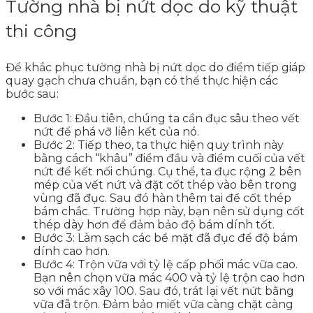
Tường nhà bị nứt dọc do kỹ thuật
thi công
Để khắc phục tường nhà bị nứt dọc do điểm tiếp giáp
quay gạch chưa chuẩn, bạn có thể thực hiện các
bước sau:
Bước 1: Đầu tiên, chúng ta cần đục sâu theo vết
nứt để phá vỡ liên kết của nó.
Bước 2: Tiếp theo, ta thực hiện quy trình này
bằng cách “khâu” điểm đầu và điểm cuối của vết
nứt để kết nối chúng. Cụ thể, ta đục rộng 2 bên
mép của vết nứt và đặt cốt thép vào bên trong
vùng đã đục. Sau đó hàn thêm tai để cốt thép
bám chắc. Trường hợp này, bạn nên sử dụng cốt
thép dày hơn để đảm bảo độ bám dính tốt.
Bước 3: Làm sạch các bề mặt đã đục để độ bám
dính cao hơn.
Bước 4: Trộn vữa với tỷ lệ cấp phối mác vữa cao.
Bạn nên chọn vữa mác 400 và tỷ lệ trộn cao hơn
so với mác xây 100. Sau đó, trát lại vết nứt bằng
vữa đã trộn. Đảm bảo miết vữa càng chặt càng