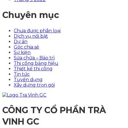
Chuyên mục
Chưa được phân loại
Dịch vụ nổi bật
Dự án
Góc chia sẻ
Sự kiện
Sửa chữa – Bảo trì
Thi công bảng hiệu
Thiết kế thi công
Tin tức
Tuyển dụng
Xây dựng trọn gói
CÔNG TY CỔ PHẦN TRÀ
VINH GC