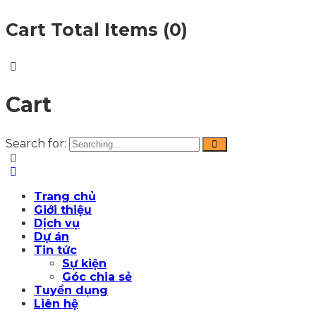
Cart Total Items (
0
)
Cart
Search for:
Trang chủ
Giới thiệu
Dịch vụ
Dự án
Tin tức
Sự kiện
Góc chia sẻ
Tuyển dụng
Liên hệ