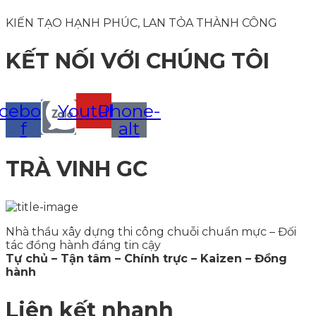
KIẾN TẠO HẠNH PHÚC, LAN TỎA THÀNH CÔNG
KẾT NỐI VỚI CHÚNG TÔI
cebook-
Youtube
Phone-
f
alt
TRÀ VINH GC
Nhà thầu xây dựng thi công chuỗi chuẩn mực – Đối
tác đồng hành đáng tin cậy
Tự chủ – Tận tâm – Chính trực – Kaizen – Đồng
hành
Liên kết nhanh