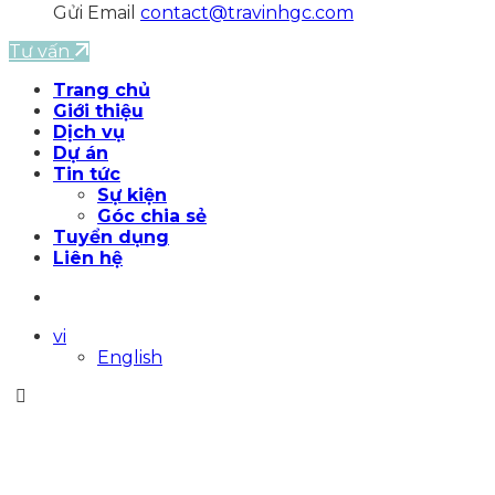
Gửi Email
contact@travinhgc.com
Tư vấn
Trang chủ
Giới thiệu
Dịch vụ
Dự án
Tin tức
Sự kiện
Góc chia sẻ
Tuyển dụng
Liên hệ
vi
English