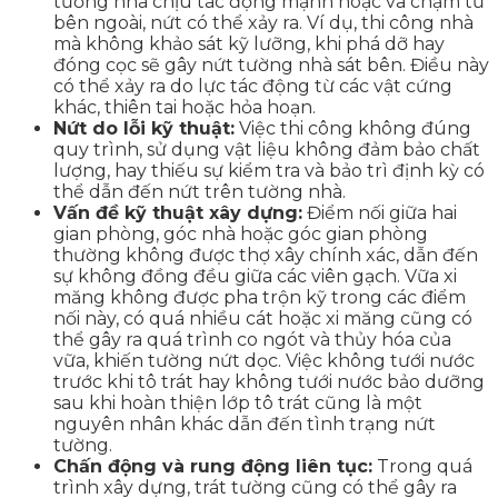
tường nhà chịu tác động mạnh hoặc va chạm từ
bên ngoài, nứt có thể xảy ra. Ví dụ, thi công nhà
mà không khảo sát kỹ lưỡng, khi phá dỡ hay
đóng cọc sẽ gây nứt tường nhà sát bên. Điều này
có thể xảy ra do lực tác động từ các vật cứng
khác, thiên tai hoặc hỏa hoạn.
Nứt do lỗi kỹ thuật:
Việc thi công không đúng
quy trình, sử dụng vật liệu không đảm bảo chất
lượng, hay thiếu sự kiểm tra và bảo trì định kỳ có
thể dẫn đến nứt trên tường nhà.
Vấn đề kỹ thuật xây dựng:
Điểm nối giữa hai
gian phòng, góc nhà hoặc góc gian phòng
thường không được thợ xây chính xác, dẫn đến
sự không đồng đều giữa các viên gạch. Vữa xi
măng không được pha trộn kỹ trong các điểm
nối này, có quá nhiều cát hoặc xi măng cũng có
thể gây ra quá trình co ngót và thủy hóa của
vữa, khiến tường nứt dọc. Việc không tưới nước
trước khi tô trát hay không tưới nước bảo dưỡng
sau khi hoàn thiện lớp tô trát cũng là một
nguyên nhân khác dẫn đến tình trạng nứt
tường.
Chấn động và rung động liên tục:
Trong quá
trình xây dựng, trát tường cũng có thể gây ra