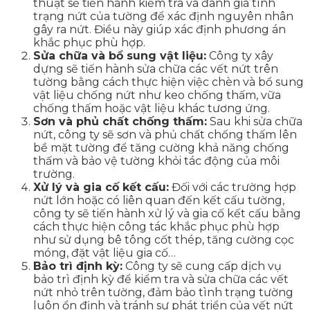
thuật sẽ tiến hành kiểm tra và đánh giá tình
trạng nứt của tường để xác định nguyên nhân
gây ra nứt. Điều này giúp xác định phương án
khắc phục phù hợp.
Sửa chữa và bổ sung vật liệu:
Công ty xây
dựng sẽ tiến hành sửa chữa các vết nứt trên
tường bằng cách thực hiện việc chèn và bổ sung
vật liệu chống nứt như keo chống thấm, vữa
chống thấm hoặc vật liệu khác tương ứng.
Sơn và phủ chất chống thấm:
Sau khi sửa chữa
nứt, công ty sẽ sơn và phủ chất chống thấm lên
bề mặt tường để tăng cường khả năng chống
thấm và bảo vệ tường khỏi tác động của môi
trường.
Xử lý và gia cố kết cấu:
Đối với các trường hợp
nứt lớn hoặc có liên quan đến kết cấu tường,
công ty sẽ tiến hành xử lý và gia cố kết cấu bằng
cách thực hiện công tác khắc phục phù hợp
như sử dụng bê tông cốt thép, tăng cường cọc
móng, đặt vật liệu gia cố…
Bảo trì định kỳ:
Công ty sẽ cung cấp dịch vụ
bảo trì định kỳ để kiểm tra và sửa chữa các vết
nứt nhỏ trên tường, đảm bảo tình trạng tường
luôn ổn định và tránh sự phát triển của vết nứt