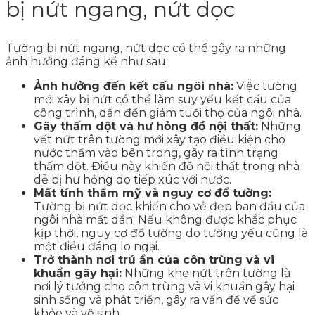
bị nứt ngang, nứt dọc
Tường bị nứt ngang, nứt dọc có thể gây ra những
ảnh hưởng đáng kể như sau:
Ảnh hưởng đến kết cấu ngôi nhà:
Việc tường
mới xây bị nứt có thể làm suy yếu kết cấu của
công trình, dẫn đến giảm tuổi thọ của ngôi nhà.
Gây thấm dột và hư hỏng đồ nội thất:
Những
vết nứt trên tường mới xây tạo điều kiện cho
nước thấm vào bên trong, gây ra tình trạng
thấm dột. Điều này khiến đồ nội thất trong nhà
dễ bị hư hỏng do tiếp xúc với nước.
Mất tính thẩm mỹ và nguy cơ đổ tường:
Tường bị nứt dọc khiến cho vẻ đẹp ban đầu của
ngôi nhà mất dần. Nếu không được khắc phục
kịp thời, nguy cơ đổ tường do tường yếu cũng là
một điều đáng lo ngại.
Trở thành nơi trú ẩn của côn trùng và vi
khuẩn gây hại:
Những khe nứt trên tường là
nơi lý tưởng cho côn trùng và vi khuẩn gây hại
sinh sống và phát triển, gây ra vấn đề về sức
khỏe và vệ sinh.