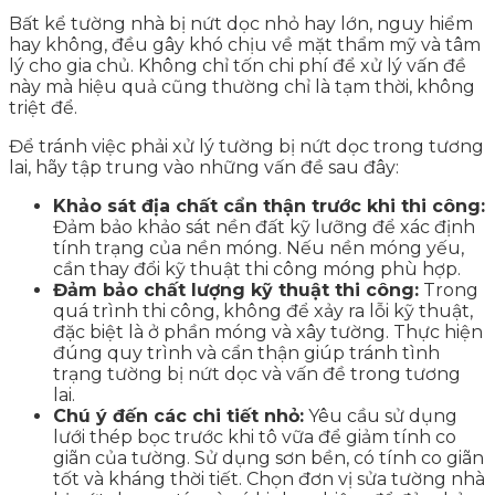
Bất kể tường nhà bị nứt dọc nhỏ hay lớn, nguy hiểm
hay không, đều gây khó chịu về mặt thẩm mỹ và tâm
lý cho gia chủ. Không chỉ tốn chi phí để xử lý vấn đề
này mà hiệu quả cũng thường chỉ là tạm thời, không
triệt để.
Để tránh việc phải xử lý tường bị nứt dọc trong tương
lai, hãy tập trung vào những vấn đề sau đây:
Khảo sát địa chất cẩn thận trước khi thi công:
Đảm bảo khảo sát nền đất kỹ lưỡng để xác định
tính trạng của nền móng. Nếu nền móng yếu,
cần thay đổi kỹ thuật thi công móng phù hợp.
Đảm bảo chất lượng kỹ thuật thi công:
Trong
quá trình thi công, không để xảy ra lỗi kỹ thuật,
đặc biệt là ở phần móng và xây tường. Thực hiện
đúng quy trình và cẩn thận giúp tránh tình
trạng tường bị nứt dọc và vấn đề trong tương
lai.
Chú ý đến các chi tiết nhỏ:
Yêu cầu sử dụng
lưới thép bọc trước khi tô vữa để giảm tính co
giãn của tường. Sử dụng sơn bền, có tính co giãn
tốt và kháng thời tiết. Chọn đơn vị sửa tường nhà