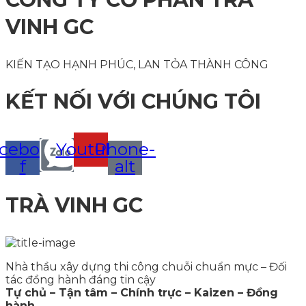
VINH GC
KIẾN TẠO HẠNH PHÚC, LAN TỎA THÀNH CÔNG
KẾT NỐI VỚI CHÚNG TÔI
cebook-
Youtube
Phone-
f
alt
TRÀ VINH GC
Nhà thầu xây dựng thi công chuỗi chuẩn mực – Đối
tác đồng hành đáng tin cậy
Tự chủ – Tận tâm – Chính trực – Kaizen – Đồng
hành