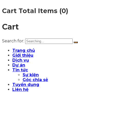
Cart Total Items (
0
)
Cart
Search for:
Trang chủ
Giới thiệu
Dịch vụ
Dự án
Tin tức
Sự kiện
Góc chia sẻ
Tuyển dụng
Liên hệ