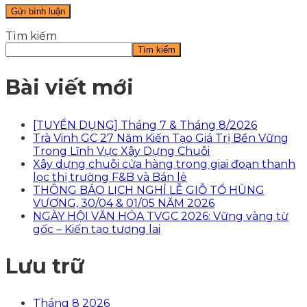
Tìm kiếm
Tìm kiếm
Bài viết mới
[TUYỂN DỤNG] Tháng 7 & Tháng 8/2026
Trà Vinh GC 27 Năm Kiến Tạo Giá Trị Bền Vững
Trong Lĩnh Vực Xây Dựng Chuỗi
Xây dựng chuỗi cửa hàng trong giai đoạn thanh
lọc thị trường F&B và Bán lẻ
THÔNG BÁO LỊCH NGHỈ LỄ GIỖ TỔ HÙNG
VƯƠNG, 30/04 & 01/05 NĂM 2026
NGÀY HỘI VĂN HÓA TVGC 2026: Vững vàng từ
gốc – Kiến tạo tương lai
Lưu trữ
Tháng 8 2026