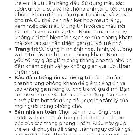
trẻ em là ưu tiên hàng đầu. Sử dụng màu sắc
tươi vui, sáng sủa và hệ thống ánh sáng tốt trong
phòng khám để tạo cảm giác thoải mái và vui vẻ
cho trẻ. Cụ thể, bạn nên kết hợp màu trắng,
kem hoặc các màu trung tính với các màu nổi
bật như cam, xanh lá, đỏ,… Những màu sắc này
không chỉ thể hiện tính sạch sẽ của phòng khám
mà còn tạo sự thân thiện, gần gũi với trẻ nhỏ.
Trang trí
: Sử dụng hình ảnh hoạt hình, vẽ tường
và bố trí cây xanh trong phòng khám. Những
yếu tố này giúp giảm căng thẳng cho trẻ nhỏ khi
đến khám bệnh và tạo không gian vui tươi, thân
thiện hơn.
Bảo đảm tiếng ồn và riêng tư
: Cải thiện âm
thanh trong phòng khám để giảm tiếng ồn và
tạo không gian riêng tư cho trẻ và gia đình. Bạn
có thể sử dụng vật liệu cách âm để giữ sự riêng
tư và giảm bớt tác động tiêu cực lên tâm lý của
mọi người trong phòng chờ.
Sàn nhà an toàn
: Chọn sàn nhà chống trơn
trượt và hạn chế sử dụng các bậc thang hoặc
bậc cửa cao trong phòng khám. Điều này giúp
trẻ em di chuyển dễ dàng, tránh nguy cơ té ngã
và tạo điều kiện thuận lợi cho việc di chuyển an