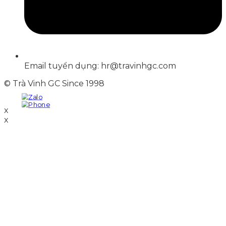
Email tuyển dụng: hr@travinhgc.com
© Trà Vinh GC Since 1998
x
x