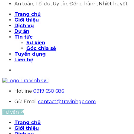
An toàn, Tối ưu, Uy tín, Đồng hành, Nhiệt huyết
Trang chủ
Giới thiệu
Dịch vụ
Dự án
Tin tức
Sự kiện
Góc chia sẻ
Tuyển dụng
Liên hệ
Hotline
0919 650 686
Gửi Email
contact@travinhgc.com
Tư vấn
Trang chủ
Giới thiệu
Dịch vụ